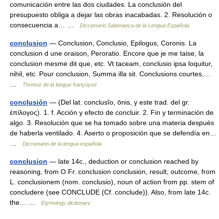
comunicación entre las dos ciudades. La conclusión del
presupuesto obliga a dejar las obras inacabadas. 2. Resolución o
consecuencia a… …
Diccionario Salamanca de la Lengua Española
conclusion
— Conclusion, Conclusio, Epilogus, Coronis. La
conclusion d une oraison, Peroratio. Encore que je me taise, la
conclusion mesme dit que, etc. Vt taceam, conclusio ipsa loquitur,
nihil, etc. Pour conclusion, Summa illa sit. Conclusions courtes,…
…
Thresor de la langue françoyse
conclusión
— (Del lat. conclusĭo, ōnis, y este trad. del gr.
ἐπίλογος). 1. f. Acción y efecto de concluir. 2. Fin y terminación de
algo. 3. Resolución que se ha tomado sobre una materia después
de haberla ventilado. 4. Aserto o proposición que se defendía en…
…
Diccionario de la lengua española
conclusion
— late 14c., deduction or conclusion reached by
reasoning, from O.Fr. conclusion conclusion, result, outcome, from
L. conclusionem (nom. conclusio), noun of action from pp. stem of
concludere (see CONCLUDE (Cf. conclude)). Also, from late 14c.
the… …
Etymology dictionary