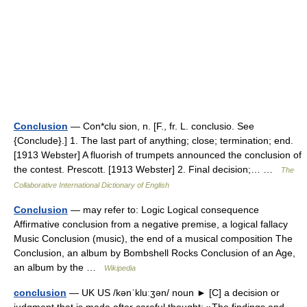
Conclusion
— Con*clu sion, n. [F., fr. L. conclusio. See
{Conclude}.] 1. The last part of anything; close; termination; end.
[1913 Webster] A fluorish of trumpets announced the conclusion of
the contest. Prescott. [1913 Webster] 2. Final decision;… …
The
Collaborative International Dictionary of English
Conclusion
— may refer to: Logic Logical consequence
Affirmative conclusion from a negative premise, a logical fallacy
Music Conclusion (music), the end of a musical composition The
Conclusion, an album by Bombshell Rocks Conclusion of an Age,
an album by the …
Wikipedia
conclusion
— UK US /kənˈkluːʒən/ noun ► [C] a decision or