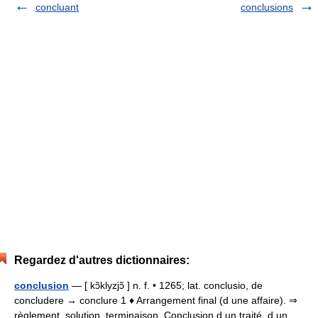
concluant
conclusions
Regardez d'autres dictionnaires:
conclusion
— [ kɔ̃klyzjɔ̃ ] n. f. • 1265; lat. conclusio, de
concludere → conclure 1 ♦ Arrangement final (d une affaire). ⇒
règlement, solution, terminaison. Conclusion d un traité, d un