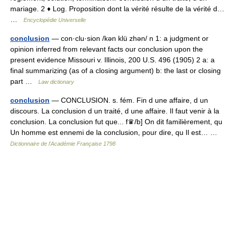
mariage. 2 ♦ Log. Proposition dont la vérité résulte de la vérité d…
…
Encyclopédie Universelle
conclusion
— con·clu·sion /kən klü zhən/ n 1: a judgment or
opinion inferred from relevant facts our conclusion upon the
present evidence Missouri v. Illinois, 200 U.S. 496 (1905) 2 a: a
final summarizing (as of a closing argument) b: the last or closing
part …
Law dictionary
conclusion
— CONCLUSION. s. fém. Fin d une affaire, d un
discours. La conclusion d un traité, d une affaire. Il faut venir à la
conclusion. La conclusion fut que... f♛/b] On dit familièrement, qu
Un homme est ennemi de la conclusion, pour dire, qu Il est… …
Dictionnaire de l'Académie Française 1798