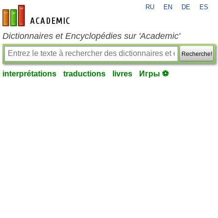
RU
EN
DE
ES
fr-academic.com
Dictionnaires et Encyclopédies sur 'Academic'
Recherche!
interprétations
traductions
livres
Игры ⚽